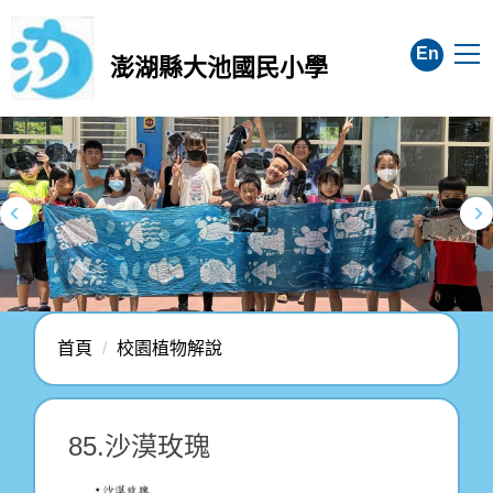
跳
到
En
澎湖縣大池國民小學
主
要
內
容
區
首頁
校園植物解說
85.沙漠玫瑰